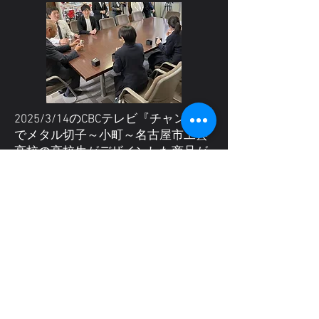
2025/3/14のCBCテレビ『チャント』
でメタル切子～小町～名古屋市工芸
高校の高校生がデザインした商品が
取り上げられました。
高校生の方々は自分の描いたデザ
インが実際に商品となったことに喜
んでいる印象で、弊社としてもとて
も光栄に思います。また、快く依頼
を引き受けて頂いた先生方にもこの
場を借りてお礼を申し上げます。
取り上げられたメタル切子～小町
～は下のSHOPからご購入いただけま
す。今なら個数限定でSALE中です。