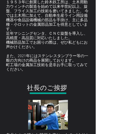
１９５３
年に創業した鈴木鉄工所は、土木用動
力ウィンチの製造を始めて以来半世紀以上、旋
盤、フライス加工の技術を磨いてきました。 今
では土木用に加えて、自動車生産ライン用設備
機器や食品設備機械の部品を手掛け、主に多品
種・小ロットの金属部品加工を得意としていま
す。
近年
マシニングセンタ、ＣＮＣ旋盤を導入し、
高精度・高品質に対応いたしました。
機械部品加工でお困りの際は、ぜひ私どもにお
声かけください。
また、2021年にはステンレスタンブラー等の一
般の方向けの商品を展開しております。
​町工場の金属加工技術を是非お手に取ってみて
ください。
社長のご挨拶