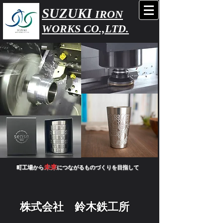
SUZUKI
IRON
WORKS CO.,LTD.
未来
町工場から
につながるものづくりを目指して
株式会社 鈴木鉄工所